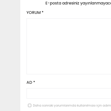
E-posta adresiniz yayınlanmayac
YORUM
*
AD
*
Daha sonraki yorumlarımda kullanılması için adım,