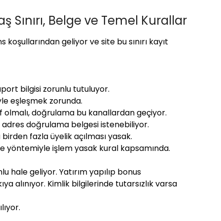
Yaş Sınırı, Belge ve Temel Kurallar
ns koşullarından geliyor ve site bu sınırı kayıt
ort bilgisi zorunlu tutuluyor.
iyle eşleşmek zorunda.
f olmalı, doğrulama bu kanallardan geçiyor.
e adres doğrulama belgesi istenebiliyor.
birden fazla üyelik açılması yasak.
me yöntemiyle işlem yasak kural kapsamında.
 hale geliyor. Yatırım yapılıp bonus
a alınıyor. Kimlik bilgilerinde tutarsızlık varsa
lıyor.