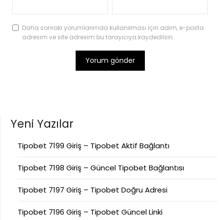
Daha sonraki yorumlarımda kullanılması için adım, e-posta
adresim ve site adresim bu tarayıcıya kaydedilsin.
Yeni Yazılar
Tipobet 7199 Giriş – Tipobet Aktif Bağlantı
Tipobet 7198 Giriş – Güncel Tipobet Bağlantısı
Tipobet 7197 Giriş – Tipobet Doğru Adresi
Tipobet 7196 Giriş – Tipobet Güncel Linki