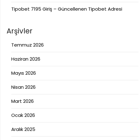
Tipobet 7195 Giriş – Güncellenen Tipobet Adresi
Arşivler
Temmuz 2026
Haziran 2026
Mayıs 2026
Nisan 2026
Mart 2026
Ocak 2026
Aralık 2025