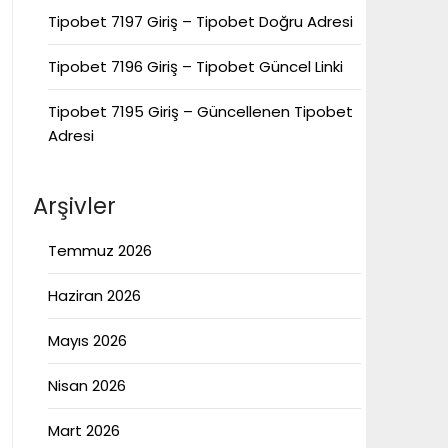
Tipobet 7197 Giriş – Tipobet Doğru Adresi
Tipobet 7196 Giriş – Tipobet Güncel Linki
Tipobet 7195 Giriş – Güncellenen Tipobet
Adresi
Arşivler
Temmuz 2026
Haziran 2026
Mayıs 2026
Nisan 2026
Mart 2026