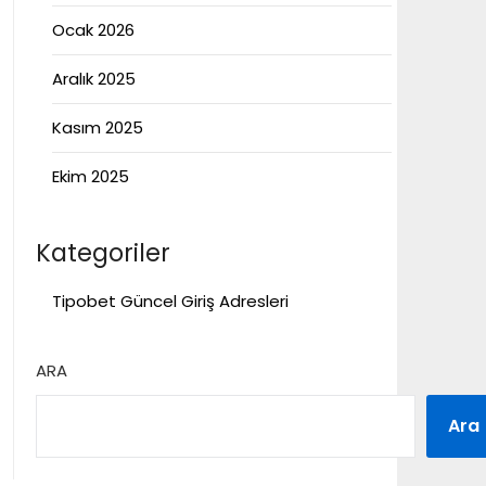
Ocak 2026
Aralık 2025
Kasım 2025
Ekim 2025
Kategoriler
Tipobet Güncel Giriş Adresleri
ARA
Ara