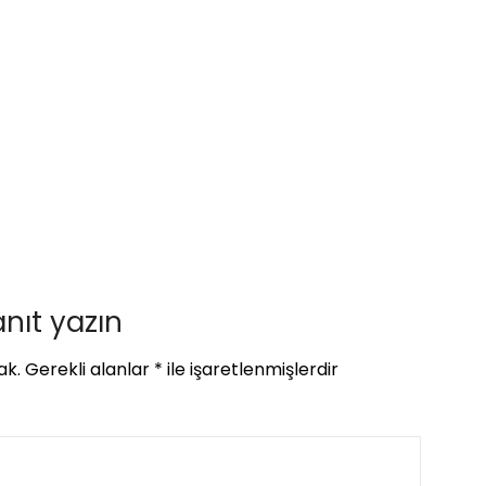
anıt yazın
ak.
Gerekli alanlar
*
ile işaretlenmişlerdir