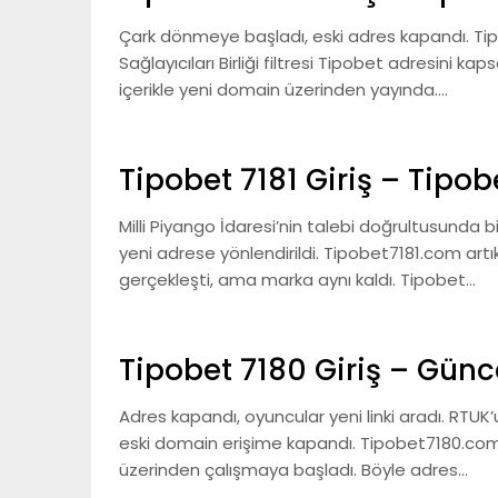
Çark dönmeye başladı, eski adres kapandı. Tipo
Sağlayıcıları Birliği filtresi Tipobet adresini k
içerikle yeni domain üzerinden yayında….
Tipobet 7181 Giriş – Tipob
Milli Piyango İdaresi’nin talebi doğrultusunda 
yeni adrese yönlendirildi. Tipobet7181.com artık 
gerçekleşti, ama marka aynı kaldı. Tipobet…
Tipobet 7180 Giriş – Günc
Adres kapandı, oyuncular yeni linki aradı. RTUK
eski domain erişime kapandı. Tipobet7180.com
üzerinden çalışmaya başladı. Böyle adres…