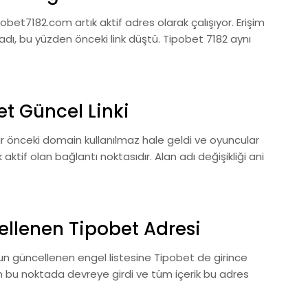
bet7182.com artık aktif adres olarak çalışıyor. Erişim
apsadı, bu yüzden önceki link düştü. Tipobet 7182 aynı
et Güncel Linki
bir önceki domain kullanılmaz hale geldi ve oyuncular
aktif olan bağlantı noktasıdır. Alan adı değişikliği ani
ellenen Tipobet Adresi
’un güncellenen engel listesine Tipobet de girince
 bu noktada devreye girdi ve tüm içerik bu adres