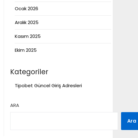
Ocak 2026
Aralık 2025
Kasım 2025
Ekim 2025
Kategoriler
Tipobet Güncel Giriş Adresleri
ARA
Ara