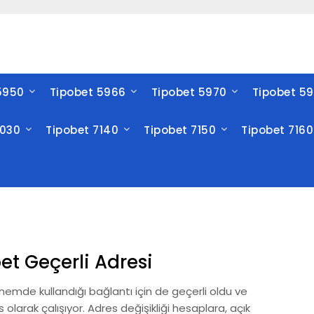
5950
Tipobet 5966
Tipobet 5970
Tipobet 5
7030
Tipobet 7140
Tipobet 7150
Tipobet 7160
et Geçerli Adresi
nemde kullandığı bağlantı için de geçerli oldu ve
olarak çalışıyor. Adres değişikliği hesaplara, açık