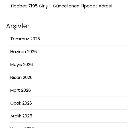
Tipobet 7195 Giriş – Güncellenen Tipobet Adresi
Arşivler
Temmuz 2026
Haziran 2026
Mayıs 2026
Nisan 2026
Mart 2026
Ocak 2026
Aralık 2025