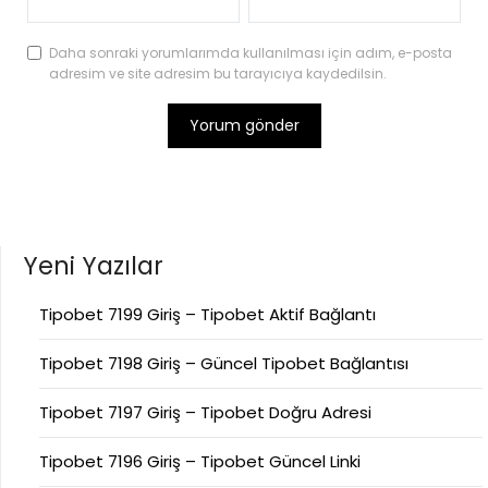
Daha sonraki yorumlarımda kullanılması için adım, e-posta
adresim ve site adresim bu tarayıcıya kaydedilsin.
Yeni Yazılar
Tipobet 7199 Giriş – Tipobet Aktif Bağlantı
Tipobet 7198 Giriş – Güncel Tipobet Bağlantısı
Tipobet 7197 Giriş – Tipobet Doğru Adresi
Tipobet 7196 Giriş – Tipobet Güncel Linki