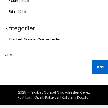
Kasım 2025
Ekim 2025
Kategoriler
Tipobet Güncel Giriş Adresleri
ARA
Ara
2025 - Tipobet Güncel Giriş Adresleri
Çerez
Politikası
|
Gizlilik Politikası
|
Kullanım Koşulları